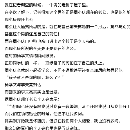
就在记者调查的时候，一个男的走到了屋子里。
在多次了解下，记者得知这个男的正是周小庆现在的老公，也是她的
周小庆现任老公
那么让人匪夷所思的是，就在与自己前夫离婚的一个月后，竟然与别
甚至这个男的还是自己的前任！
而在周小庆口中她也亲口讲出这个孩子是李天亮的。
而周小庆所说的李天亮正是现在的老公。
这时的杨学文情绪瞬间爆发。
正如同学讲的一样，一顶绿帽子死死扣在了自己的头上。
周小庆本就对不起杨学文，不但不道歉甚至还变本加厉的羞辱起他。
“孩子就不是你的啊，怎么了？”
杨学文与李天亮对话
而回来的李天亮其实也是迷惑。
据周小庆现任老公李天亮表示：
“当初周小庆没有跟我说过我有一段婚姻，甚至还跟我说自从我们分
而我们在领结婚证的时候，他还不让我多问。
其实刚开始我是怀疑的，但好在我们两个人相爱，我也没有多问。
那么知道真相的李天亮心里也是五味杂陈。