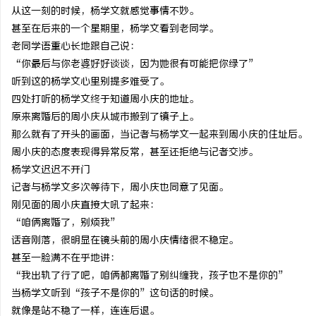
从这一刻的时候，杨学文就感觉事情不妙。
甚至在后来的一个星期里，杨学文看到老同学。
老同学语重心长地跟自己说：
“你最后与你老婆好好谈谈，因为她很有可能把你绿了”
听到这的杨学文心里别提多难受了。
四处打听的杨学文终于知道周小庆的地址。
原来离婚后的周小庆从城市搬到了镇子上。
那么就有了开头的画面，当记者与杨学文一起来到周小庆的住址后。
周小庆的态度表现得异常反常，甚至还拒绝与记者交涉。
杨学文迟迟不开门
记者与杨学文多次等待下，周小庆也同意了见面。
刚见面的周小庆直接大吼了起来：
“咱俩离婚了，别烦我”
话音刚落，很明显在镜头前的周小庆情绪很不稳定。
甚至一脸满不在乎地讲：
“我出轨了行了吧，咱俩都离婚了别纠缠我，孩子也不是你的”
当杨学文听到“孩子不是你的”这句话的时候。
就像是站不稳了一样，连连后退。