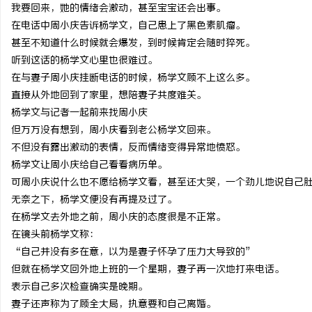
我要回来，她的情绪会激动，甚至宝宝还会出事。
在电话中周小庆告诉杨学文，自己患上了黑色素肌瘤。
甚至不知道什么时候就会爆发，到时候肯定会随时猝死。
听到这话的杨学文心里也很难过。
在与妻子周小庆挂断电话的时候，杨学文顾不上这么多。
直接从外地回到了家里，想陪妻子共度难关。
杨学文与记者一起前来找周小庆
但万万没有想到，周小庆看到老公杨学文回来。
不但没有露出激动的表情，反而情绪变得异常地愤怒。
杨学文让周小庆给自己看看病历单。
可周小庆说什么也不愿给杨学文看，甚至还大哭，一个劲儿地说自己
无奈之下，杨学文便没有再提及过了。
在杨学文去外地之前，周小庆的态度很是不正常。
在镜头前杨学文称：
“自己并没有多在意，以为是妻子怀孕了压力大导致的”
但就在杨学文回外地上班的一个星期，妻子再一次地打来电话。
表示自己多次检查确实是晚期。
妻子还声称为了顾全大局，执意要和自己离婚。