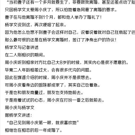
“当初妻子还有一个多月就要生了，非要跟我离婚，甚至还差点动了
贝净 AC 国际医疗实验室，标准化研发体系
武汉配眼镜 上海配眼镜
只因杨学文太爱周小庆了，所以怕她着急同意了离婚的要求。
妻子在与他离婚不到1个月，都和他人举办了婚礼了！
全解析
息
杨学文说到这，再次哽咽了起来。
因为他怎么也想不到妻子会这样对自己，说着说着就对自己狂扇起了
那么最可恨的还是在杨学文离婚时，签订了净身出户的协议！
杨学文与记者讲述
在二人刚相识的期间。
周小庆听到相亲对方比自己大8岁的时候，其实内心是很不愿意的。
毕竟二人年龄相差过大，会有很多代沟的问题。
因此在媒婆介绍的时候，周小庆并不是很想去。
社
可周小庆看身边的姐妹都成家了，其实自己也着急。
于是也和朋友商量过，朋友也支持她前去。
于是抱着试试的心态，周小庆在打扮一番之后就前去。
周小庆与杨学文
据杨学文讲述：
“自己见到周小庆第一眼，就很喜欢她”
相继也在相恋的后一年成婚了。