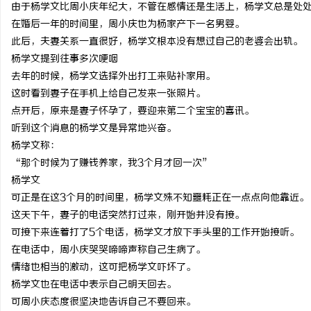
由于杨学文比周小庆年纪大，不管在感情还是生活上，杨学文总是处
在婚后一年的时间里，周小庆也为杨家产下一名男婴。
此后，夫妻关系一直很好，杨学文根本没有想过自己的老婆会出轨。
杨学文提到往事多次哽咽
去年的时候，杨学文选择外出打工来贴补家用。
这时看到妻子在手机上给自己发来一张照片。
点开后，原来是妻子怀孕了，要迎来第二个宝宝的喜讯。
听到这个消息的杨学文是异常地兴奋。
杨学文称：
“那个时候为了赚钱养家，我3个月才回一次”
杨学文
可正是在这3个月的时间里，杨学文殊不知噩耗正在一点点向他靠近。
这天下午，妻子的电话突然打过来，刚开始并没有接。
可接下来连着打了5个电话，杨学文才放下手头里的工作开始接听。
在电话中，周小庆哭哭啼啼声称自己生病了。
情绪也相当的激动，这可把杨学文吓坏了。
杨学文也在电话中表示自己明天回去。
可周小庆态度很坚决地告诉自己不要回来。