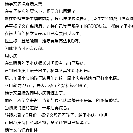
杨学文多次崩溃大哭
在妻子多次的要求下，杨学文也同意了。
就在办理离婚手续的前期，周小庆还多次表示，是怕高昂的费用连累
甚至杨学文在离婚后，还将自己兜里所剩下的3000块钱，都给了周小
在镜头前的杨学文表示自己有去问过医生。
医生称一旦是晚期，治疗费用高达100万。
为此他当时还发过愁。
周小庆
在离婚后的周小庆很长时间没有与自己联系。
直到周小庆的孩子出生，杨学文其实都不知道。
后来在周小庆的孩子满月的时候，周小庆突然给自己打来电话。
张口就要2万元，并表示孩子的奶粉钱不够了。
杨学文直接就向周小庆转过去了。
而对于杨学文来说，当初与周小庆离婚并不是真正的感情破裂。
当初我们还约定好，一年后再复合。
转眼来到了8月份，杨学文想看看孩子，给周小庆打电话。
可周小庆说什么都不接，甚至还把自己拉黑了。
杨学文与记者讲述