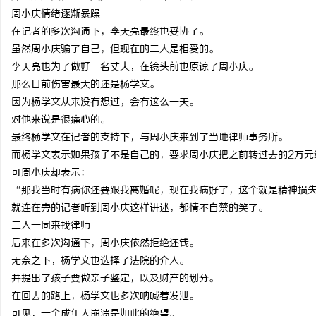
周小庆情绪逐渐暴躁
在记者的多次沟通下，李天亮最终也妥协了。
虽然周小庆骗了自己，但现在的二人是相爱的。
李天亮也为了做好一名丈夫，在镜头前也原谅了周小庆。
那么目前伤害最大的还是杨学文。
因为杨学文从来没有想过，会有这么一天。
对他来说是很痛心的。
最终杨学文在记者的支持下，与周小庆来到了当地律师事务所。
而杨学文表示如果孩子不是自己的，要求周小庆把之前转过去的2万元
可周小庆却表示：
“那我当时有病你还要跟我离婚呢，现在我病好了，这个就是精神损
就连在旁的记者听到周小庆这样讲述，都情不自禁的笑了。
二人一同来找律师
后来在多次沟通下，周小庆依然拒绝还钱。
无奈之下，杨学文也选择了法院的介入。
并提出了孩子要做亲子鉴定，以及财产的划分。
在回去的路上，杨学文也多次呐喊着发泄。
可见，一个成年人崩溃是如此的绝望。