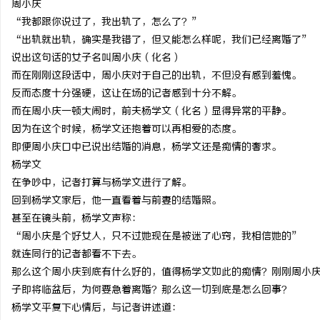
周小庆
“我都跟你说过了，我出轨了，怎么了？”
“出轨就出轨，确实是我错了，但又能怎么样呢，我们已经离婚了”
说出这句话的女子名叫周小庆（化名）
而在刚刚这段话中，周小庆对于自己的出轨，不但没有感到羞愧。
烦
反而态度十分强硬，这让在场的记者感到十分不解。
而在周小庆一顿大闹时，前夫杨学文（化名）显得异常的平静。
因为在这个时候，杨学文还抱着可以再相爱的态度。
即便周小庆口中已说出结婚的消息，杨学文还是痴情的奢求。
杨学文
在争吵中，记者打算与杨学文进行了解。
回到杨学文家后，他一直看着与前妻的结婚照。
甚至在镜头前，杨学文声称：
信
“周小庆是个好女人，只不过她现在是被迷了心窍，我相信她的”
就连同行的记者都看不下去。
那么这个周小庆到底有什么好的，值得杨学文如此的痴情？刚刚周小
子即将临盆后，为何要急着离婚？那么这一切到底是怎么回事？
杨学文平复下心情后，与记者讲述道：