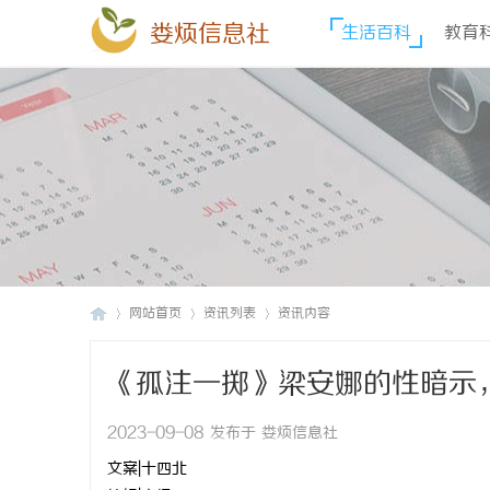
娄烦信息社
生活百科
教育
网站首页
资讯列表
资讯内容
《孤注一掷》梁安娜的性暗示
娄
›
›
›
2023-09-08 发布于 娄烦信息社
文案|十四北