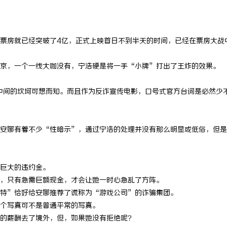
票房就已经突破了4亿，正式上映首日不到半天的时间，已经在票房大战
京，一个一线大咖没有，宁浩硬是将一手“小牌”打出了王炸的效果。
，中间的坎坷可想而知。而且作为反诈宣传电影，口号式官方台词是必然少
安娜有着不少“性暗示”，通过宁浩的处理并没有那么明显或低俗，但是
巨大的违约金。
，只有急需巨额现金，才会让她一时心急乱了方阵。
特”恰好给安娜推荐了谎称为“游戏公司”的诈骗集团。
个写真可不是普通平常的写真。
的薪酬去了境外，但，如果她没有拒绝呢？