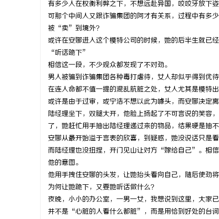
有多少人在权衡利弊之下，不想远赴异国，咬咬牙放下姿
新款手持式
可那个中间人又跟诈骗集团的阿才有关系，过程中有多少
被“卖”到境外？
息
或许在安娜进入这个模特公司的时候，她的后半生就已经
“听话跪下”
相信这一段，不少观众都发现了不对劲。
男人被骗到诈骗集团各种毒打虐待，女人却似乎得到优待
在连人命都不值一提的混乱肮脏之处，女人尤其是模特出
或许是由于过审，或宁浩不想以此为噱头，而安娜决定离
陆经理坐下，双腿大开，他脸上扬起了不可言说的笑容，
了，她赶忙用手抽出陆经理递过来的物品，结果硬是抽不
社
安娜从最开始溢于言表的欣喜，到疑惑，她没说话只是看
而陆经理也没扭捏，开门见山让对方“嫁给自己”。相信
他的意图。
他用手拽住安娜的头发，让她抬头看向自己，随后使劲将
为何让她跪下，又要她听话做什么？
夜晚，小小的办公室，一男一女，我想说到这里，大家已
并不是“心脏的人看什么都脏”，而是用恰到好处的台词