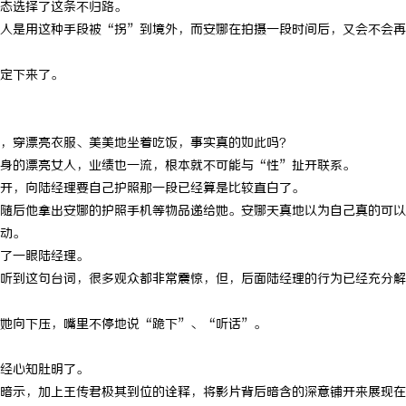
态选择了这条不归路。
激光清洗机：高效清洁的新时代
武汉配眼镜 上海配眼镜
人是用这种手段被“拐”到境外，而安娜在拍摄一段时间后，又会不会再
定下来了。
，穿漂亮衣服、美美地坐着吃饭，事实真的如此吗？
身的漂亮女人，业绩也一流，根本就不可能与“性”扯开联系。
开，向陆经理要自己护照那一段已经算是比较直白了。
随后他拿出安娜的护照手机等物品递给她。安娜天真地以为自己真的可以
动。
了一眼陆经理。
听到这句台词，很多观众都非常震惊，但，后面陆经理的行为已经充分解
她向下压，嘴里不停地说“跪下”、“听话”。
经心知肚明了。
暗示，加上王传君极其到位的诠释，将影片背后暗含的深意铺开来展现在