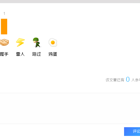
1
握手
雷人
路过
鸡蛋
0
该文章已有
人参
评