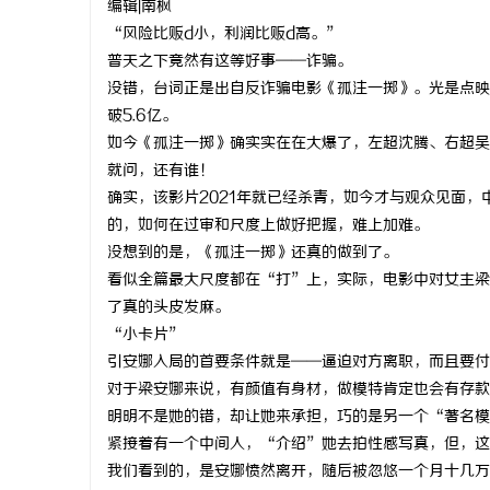
编辑|南枫
“风险比贩d小，利润比贩d高。”
普天之下竟然有这等好事——诈骗。
没错，台词正是出自反诈骗电影《孤注一掷》。光是点映
破5.6亿。
烦
如今《孤注一掷》确实实在在大爆了，左超沈腾、右超吴
就问，还有谁！
确实，该影片2021年就已经杀青，如今才与观众见面
的，如何在过审和尺度上做好把握，难上加难。
没想到的是，《孤注一掷》还真的做到了。
看似全篇最大尺度都在“打”上，实际，电影中对女主梁
了真的头皮发麻。
“小卡片”
信
引安娜入局的首要条件就是——逼迫对方离职，而且要付
对于梁安娜来说，有颜值有身材，做模特肯定也会有存款
明明不是她的错，却让她来承担，巧的是另一个“著名模
紧接着有一个中间人，“介绍”她去拍性感写真，但，这
我们看到的，是安娜愤然离开，随后被忽悠一个月十几万