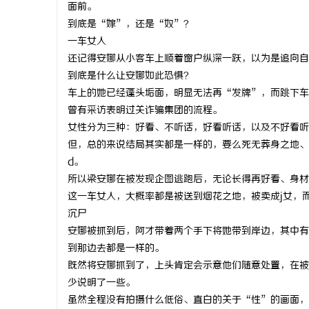
面前。
到底是“嫁”，还是“奴”？
一车女人
还记得安娜从小客车上顺着窗户纵深一跃，以为是追向自
到底是什么让安娜如此恐惧？
车上的她已经蓬头垢面，明显无法再“发牌”，而跳下车
曾有采访表明过关诈骗集团的流程。
女性分为三种：好看、不听话，好看听话，以及不好看听
但，总的来说结局其实都是一样的，要么死无葬身之地、
d。
所以梁安娜在被发现企图逃跑后，无论长得再好看、身材
这一车女人，大概率都是被送到烟花之地，被卖成j女，
沉尸
安娜被抓到后，阿才带着两个手下将她带到岸边，其中有
到那边去都是一样的。
既然将安娜抓到了，上头肯定会示意他们随意处置，在被
少说明了一些。
虽然全程没有拍摄什么低俗、直白的关于“性”的画面，