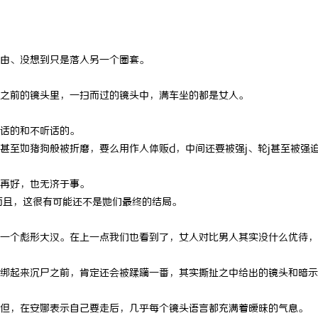
由、没想到只是落入另一个圈套。
之前的镜头里，一扫而过的镜头中，满车坐的都是女人。
话的和不听话的。
甚至如猪狗般被折磨，要么用作人体贩d，中间还要被强j、轮j甚至被强
再好，也无济于事。
而且，这很有可能还不是她们最终的结局。
一个彪形大汉。在上一点我们也看到了，女人对比男人其实没什么优待，
绑起来沉尸之前，肯定还会被蹂躏一番，其实撕扯之中给出的镜头和暗示
但，在安娜表示自己要走后，几乎每个镜头语言都充满着暧昧的气息。