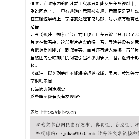
确实，诈骗集团的阿才爱上安娜只可能发生在影视剧中，
别说回家了，一旦有逃跑的意图被发现，后面便是更加残
在安娜这条线上，宁浩的处理非常巧妙，对小孩有教育意
结语
如今《孤注一掷》已经正式上映而且在豆瓣平台开出了7
其实在我看来，这部影片确实值得一看，导演并没有刻意
腥把握得刚刚好，刺激真实、而且还有给人震撼一击的反
虽然因为点映排片的问题引起不小的争议，但，这对于影
长。
《孤注一掷》到底能不能爆冷超越沈腾、吴京、黄渤等大
南枫娱乐圈
有品质的娱乐观点
这些暗示你有没有发现呢？
家具
https://dabzz.cn