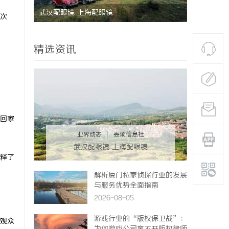
武汉配眼镜 上海配眼镜
数字资产的
次
让“IP”
精选资讯
回家
业界动态
|
娄烦信息社
武汉配眼镜 上海配眼镜
释了
解析厦门私家侦探行业的发展
与服务优势全面指南
2026-08-05
游戏行业的“版权保卫战”：
观众