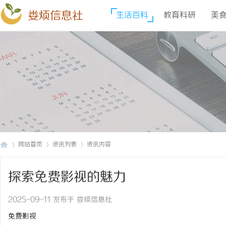
娄烦信息社
生活百科
教育科研
美
网站首页
资讯列表
资讯内容
探索免费影视的魅力
娄
›
›
›
2025-09-11 发布于 娄烦信息社
免费影视