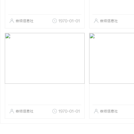
娄烦信息社
1970-01-01
娄烦信息社
娄烦信息社
1970-01-01
娄烦信息社