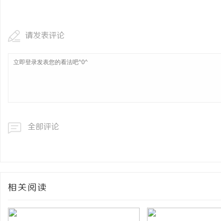
锡条，焊锡球，焊锡丝，
6337锡条，巨一，焊锡
请发表评论
息
全部评论
社
相关阅读