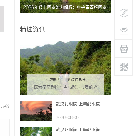
中的重要
2026年轻卡回本能力解析：奥铃青春版回本
武汉配眼镜
关键因素与高潜力车型介绍
精选资讯
业界动态
|
娄烦信息社
探索星星影院：点亮影迷心灵的光
辉之地
武汉配眼镜 上海配眼镜
与评论
2026-08-07
武汉配眼镜 上海配眼镜