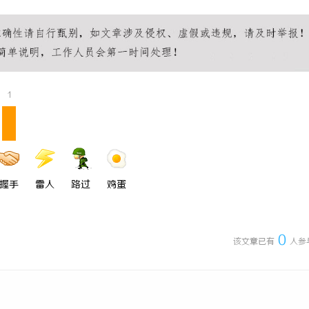
构避坑指南，怎么选不踩雷？
全面解析招标采购网在现代采购管理
作用与应用
1
握手
雷人
路过
鸡蛋
0
该文章已有
人参