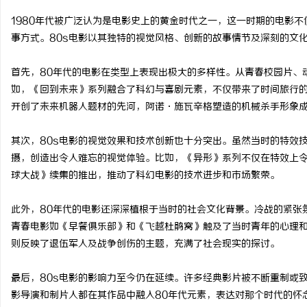
1980年代被广泛认为是电影史上的黄金时代之一，这一时期的电影
事方式。80s电影以其独特的视觉风格、创新的故事情节及深刻的文
首先，80年代的电影在类型上表现出极大的多样性。从青春校园片、
烦
如，《回到未来》系列融合了科幻与喜剧元素，不仅带来了时间旅行
开创了未来机器人题材的先河，阿诺·施瓦辛格塑造的机械杀手形象
其次，80s电影的视觉效果和技术创新也十分突出。虽然当时的特效
摄，创造出令人难忘的视觉体验。比如，《异形》系列不仅在特效上
球大战》续集的推出，推动了科幻电影的技术进步和市场繁荣。
此外，80年代的电影还深深植根于当时的社会文化背景。冷战的紧张
信
青春电影如《早餐俱乐部》和《飞越杜鹃窝》触及了当时青年的心理
则反映了退伍军人及战争创伤的主题，充满了社会现实的探讨。
最后，80s电影的影响力至今仍在延续。许多经典影片被不断重制或
影导演和制片人都在其作品中融入80年代元素，表达对那个时代的怀