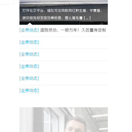
打开社交平台，随处可见同款网红野生眉、平雾眉，
跟风做完却发现效果极差，要么眉毛僵【....】
[业界动态]
温婉灵动，一眼万年！久匠量身定制
的眉眼唇，才是你整张脸的点睛之笔！淡颜系女
[业界动态]
生的气质加分项
[业界动态]
[业界动态]
[业界动态]
[业界动态]