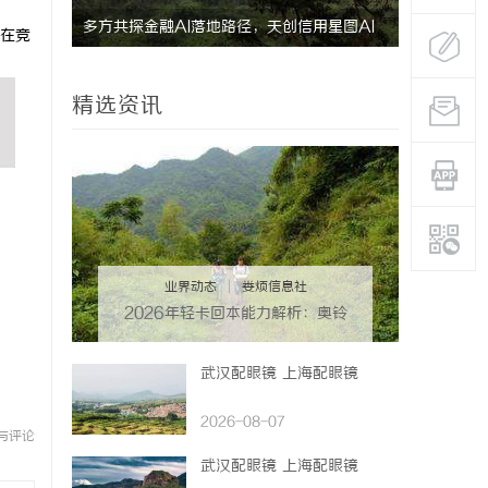
多方共探金融AI落地路径，天创信用星图AI
北京考研机
在竞
助力产业金融智能升级
精选资讯
业界动态
|
娄烦信息社
2026年轻卡回本能力解析：奥铃
青春版回本关键因素与高潜力车型
介绍
武汉配眼镜 上海配眼镜
2026-08-07
与评论
武汉配眼镜 上海配眼镜