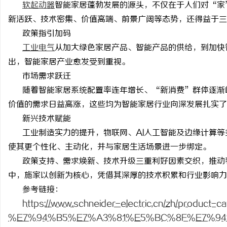
软起动器
智能家居蓬勃发展的源头，不仅在于人们对
“家
新活跃、技术密集、价值高端、前景广阔等态势，还得益于三
政策指引加码
工业电气
从加大绿色家居产品、智能产品的供给，到加快
出，智能家居产业愈发受到重视。
烦
市场需求跃迁
随着智能家居系统配置率连年增长、
“新消费”群体逐渐
价值的需求日益高涨，这些均为智能家居行业向深发展扎实了
新兴技术赋能
工业制造实力的提升，物联网、
AI人工智能及边缘计算
使其更个性化、主动化，并与家居生活场景进一步绑定。
政策支持、需求焕新、技术升级三重利好因素交织，推动
信
中，施家以创新为核心，凭借其深厚的技术积累和行业影响力
参考链接：
https://www.schneider-electric.cn/zh/product-c
%E7%94%B5%E7%A3%81%E5%BC%8F%E7%9