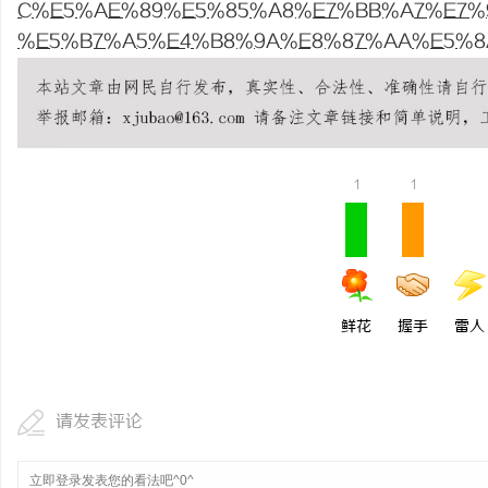
C%E5%AE%89%E5%85%A8%E7%BB%A7%E7%94%B
开店最怕“搜不到”为什
%E5%B7%A5%E4%B8%9A%E8%87%AA%E5%8
ai却天天给他免费派单？
息
1
1
社
鲜花
握手
雷人
请发表评论