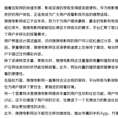
随着互联网的快速发展，影视资源的获取变得越来越便利。作为电影
良好的用户体验，正逐渐成为广大用户观看影视作品的理想选择。
搜搜电影网成立于近年来，致力于为用户提供最新、最全的电影和电
或纪录片，搜搜电影网都能轻松满足不同观众的需求。平台汇聚了数
烦
了用户多样化的观看需求。
用户界面设计简洁直观，访问搜搜电影网的用户可以轻松通过分类、
品。更重要的是，搜搜电影网在资源更新速度上也保持了高效，每当
户不错过任何精彩内容。
除了资源种类丰富、更新及时，搜搜电影网还注重播放质量和播放体验
户在网络波动时依然能流畅观看。此外，网站内置的播放播放器兼容多
看的便捷性。
在版权方面，搜搜电影网一直秉持合法合规的原则，平台积极与影视
信
也为用户提供了更安全、更稳定的观看环境。
另一个显著特点是搜搜电影网提供丰富的用户互动和社区功能。用户
讨论。这不仅增强了用户间的交流，也营造了一个充满活力的影迷社
价，做出更加理性的决定。
此外，搜搜电影网还不断优化移动端体验，推出专属的手机App，方