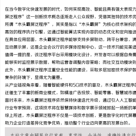
在当今数字化快速发展的时代，如何实现高效、智能且具有强大表现
屏泛程序”这一创新技术概念逐渐走入公众视野，凭借其独特的技术
所谓“木头霸屏泛程序”，其实是指以“木头霸屏”为核心技术架构
高效的程序执行引擎，还通过智能算法实现内容的动态优化和定向推
烦
在具体应用层面，木头霸屏泛程序能够支持多屏联动，跨平台兼容，
互动展示屏，还是企业会议厅的多媒体控制中心，这一技术均能完美
值得一提的是，该泛程序平台采用模块化设计，开发者可以根据自身
能够实时监控展示数据，帮助运营者调整内容策略；而社交互动模块
此外，木头霸屏泛程序注重安全性能的建设，采取多层加密技术保护
复杂的环境下，显得尤为重要。
从产业链视角来看，随着智能硬件和5G技术的普及，木头霸屏泛程序
还催生了丰富的新商业模式，如精准广告投放、智能零售、智慧城市
信
面对未来，木头霸屏泛程序依然保持快速迭代升级，通过引入人工智
行业专家预测，这项技术将在智慧媒体和数字展示领域掀起一场新的
综上所述，木头霸屏泛程序不仅是一项技术创新，更是数字化时代屏
助力企业打造差异化竞争优势，推动整个行业迈向更高的发展台阶。