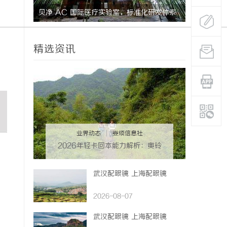
标准化研发体系
武汉配眼镜 上海配眼镜
多方
助力
精选资讯
业界动态
|
娄烦信息社
2026年轻卡回本能力解析：奥铃
青春版回本关键因素与高潜力车型
介绍
武汉配眼镜 上海配眼镜
2026-08-07
武汉配眼镜 上海配眼镜