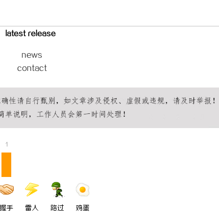
贝净 AC 国际医疗实验室，
全解析
latest release
news
contact
1
握手
雷人
路过
鸡蛋