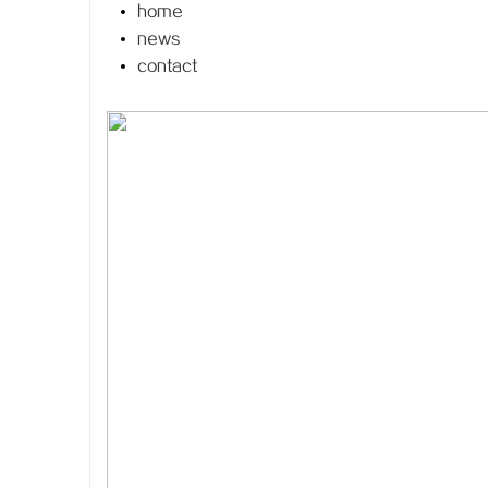
home
news
contact
烦
信