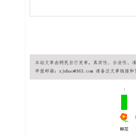
息
社
1
鲜花