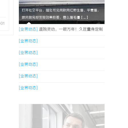
打开社交平台，随处可见同款网红野生眉、平雾眉，
跟风做完却发现效果极差，要么眉毛僵【....】
-01
[业界动态]
温婉灵动，一眼万年！久匠量身定制
的眉眼唇，才是你整张脸的点睛之笔！淡颜系女
[业界动态]
生的气质加分项
[业界动态]
[业界动态]
[业界动态]
[业界动态]