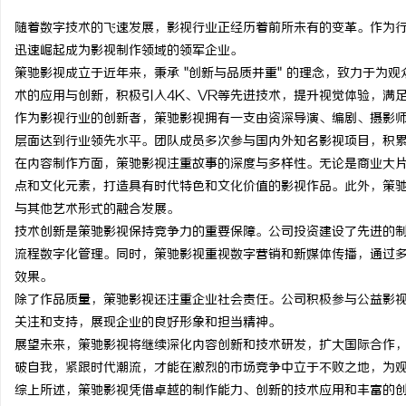
随着数字技术的飞速发展，影视行业正经历着前所未有的变革。作为
迅速崛起成为影视制作领域的领军企业。
策驰影视成立于近年来，秉承 "创新与品质并重" 的理念，致力于为
术的应用与创新，积极引入4K、VR等先进技术，提升视觉体验，满
烦
作为影视行业的创新者，策驰影视拥有一支由资深导演、编剧、摄影
层面达到行业领先水平。团队成员多次参与国内外知名影视项目，积
在内容制作方面，策驰影视注重故事的深度与多样性。无论是商业大
点和文化元素，打造具有时代特色和文化价值的影视作品。此外，策
与其他艺术形式的融合发展。
技术创新是策驰影视保持竞争力的重要保障。公司投资建设了先进的
流程数字化管理。同时，策驰影视重视数字营销和新媒体传播，通过
效果。
信
除了作品质量，策驰影视还注重企业社会责任。公司积极参与公益影
关注和支持，展现企业的良好形象和担当精神。
展望未来，策驰影视将继续深化内容创新和技术研发，扩大国际合作
破自我，紧跟时代潮流，才能在激烈的市场竞争中立于不败之地，为
综上所述，策驰影视凭借卓越的制作能力、创新的技术应用和丰富的