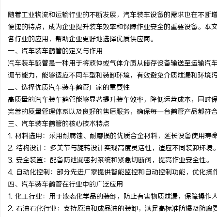
随着工业物流和运输行业的不断发展，汽车装车设备的需求也在不断
便捷的特点，成为企业提升装车效率和保障作业安全的重要设备。本
各行业的应用，帮助企业更好地选择优质供应商。
一、汽车装车鹤管的定义与作用
烦
汽车装车鹤管是一种用于将液体或气体介质从储存设备输送至运输汽
调节能力，能够适应不同车型和装卸环境，有效避免介质泄漏和环境
二、选择优质汽车装车鹤管厂家的重要性
高质量的汽车装车鹤管能够显著提升装车效率，降低运营成本，同时
完善的质量管理体系以及良好的售后服务，确保每一台鹤管产品都符
三、汽车装车鹤管的核心技术特点
1. 材料选用：采用耐腐蚀、耐磨损的优质合金材料，延长设备使用寿
2. 结构设计：多关节与旋转设计实现高度灵活性，适应不同装卸环境
信
3. 安全装置：配备防泄漏密封系统和紧急切断阀，提高作业安全性。
4. 自动化控制：部分先进厂家提供智能监控和自动控制功能，优化操
四、汽车装车鹤管在行业中的广泛应用
1. 化工行业：用于液态化学品的装卸，防止有害物质泄漏，保障操作
2. 石油石化行业：支持原油和成品油的装卸，满足高标准防爆及防腐