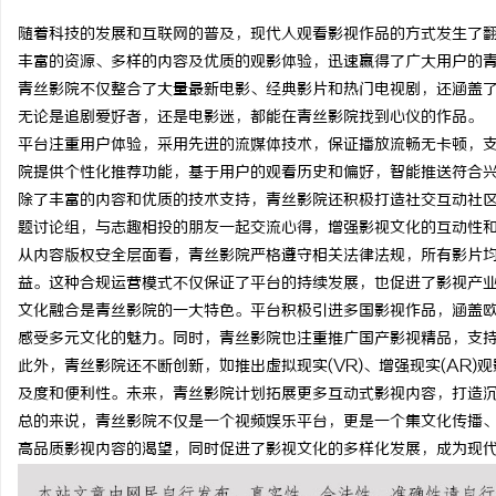
随着科技的发展和互联网的普及，现代人观看影视作品的方式发生了
丰富的资源、多样的内容及优质的观影体验，迅速赢得了广大用户的
青丝影院不仅整合了大量最新电影、经典影片和热门电视剧，还涵盖
无论是追剧爱好者，还是电影迷，都能在青丝影院找到心仪的作品。
烦
平台注重用户体验，采用先进的流媒体技术，保证播放流畅无卡顿，支
院提供个性化推荐功能，基于用户的观看历史和偏好，智能推送符合
除了丰富的内容和优质的技术支持，青丝影院还积极打造社交互动社
题讨论组，与志趣相投的朋友一起交流心得，增强影视文化的互动性
从内容版权安全层面看，青丝影院严格遵守相关法律法规，所有影片
益。这种合规运营模式不仅保证了平台的持续发展，也促进了影视产
文化融合是青丝影院的一大特色。平台积极引进多国影视作品，涵盖
感受多元文化的魅力。同时，青丝影院也注重推广国产影视精品，支
信
此外，青丝影院还不断创新，如推出虚拟现实(VR)、增强现实(AR)
及度和便利性。未来，青丝影院计划拓展更多互动式影视内容，打造
总的来说，青丝影院不仅是一个视频娱乐平台，更是一个集文化传播
高品质影视内容的渴望，同时促进了影视文化的多样化发展，成为现