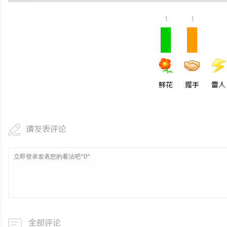
新款手持式激光清洗机：
1
1
息
鲜花
握手
雷人
请发表评论
社
全部评论