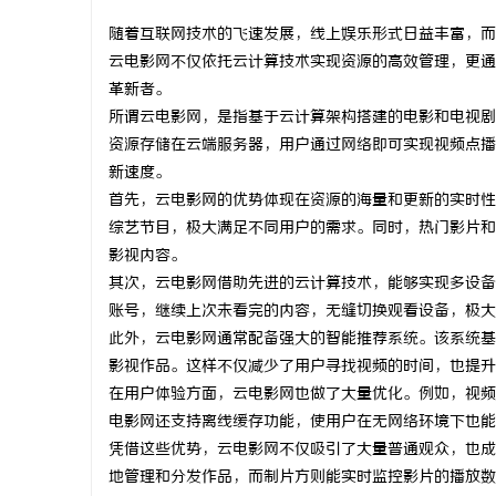
随着互联网技术的飞速发展，线上娱乐形式日益丰富，而
云电影网不仅依托云计算技术实现资源的高效管理，更通
革新者。
所谓云电影网，是指基于云计算架构搭建的电影和电视剧
烦
资源存储在云端服务器，用户通过网络即可实现视频点播
新速度。
首先，云电影网的优势体现在资源的海量和更新的实时性
综艺节目，极大满足不同用户的需求。同时，热门影片和
影视内容。
其次，云电影网借助先进的云计算技术，能够实现多设备
账号，继续上次未看完的内容，无缝切换观看设备，极大
此外，云电影网通常配备强大的智能推荐系统。该系统基
信
影视作品。这样不仅减少了用户寻找视频的时间，也提升
在用户体验方面，云电影网也做了大量优化。例如，视频
电影网还支持离线缓存功能，使用户在无网络环境下也能
凭借这些优势，云电影网不仅吸引了大量普通观众，也成
地管理和分发作品，而制片方则能实时监控影片的播放数