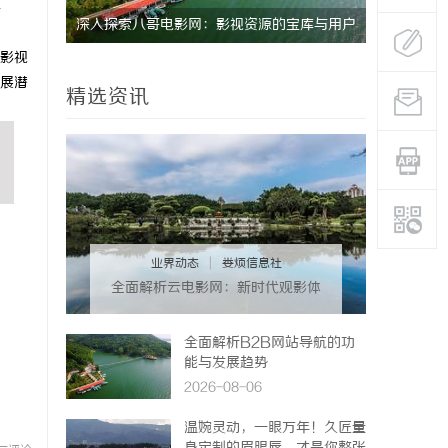
实
料制品性能
深入探索八哥电影网：影视资源的宝库与用户
武汉配眼镜
影视
体验的革新
展潜
精选资讯
业界动态
|
娄烦信息社
全面解析云电影网：新时代观影体
验的创新平台
全面解析B2B网站导航的功
能与发展趋势
2026-08-06
温婉灵动，一眼万年！久匠量