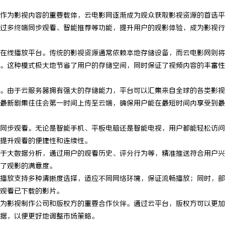
作为影视内容的重要载体，云电影网逐渐成为观众获取影视资源的首选平
过多终端同步观看、智能推荐等功能，提升用户的观影体验，成为影视行
在线播放平台。传统的影视资源通常依赖本地存储设备，而云电影网则将
。这种模式极大地节省了用户的存储空间，同时保证了视频内容的丰富性
。由于云服务器拥有强大的存储能力，平台可以汇集来自全球的各类影视
最新剧集往往会第一时间上传至云端，确保用户能在最短时间内享受到最
同步观看。无论是智能手机、平板电脑还是智能电视，用户都能轻松访问
提升观看的便捷性和连续性。
于大数据分析，通过用户的观看历史、评分行为等，精准推送符合用户兴
了观影的满意度。
播放支持多种清晰度选择，适应不同网络环境，保证流畅播放；同时，部
观看已下载的影片。
为影视制作公司和版权方的重要合作伙伴。通过云平台，版权方可以更加
据，以便更好地调整市场策略。