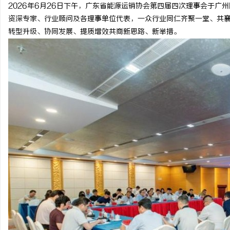
2026年6月26日下午，广东省能源运销协会第四届四次理事会于广
武汉配眼镜 上海配眼镜
2828电影网：打造优质
资深专家、行业顾问及各理事单位代表，一众行业同仁齐聚一堂、共
全新平台
转型升级、协同发展、提质增效共商新思路、新举措。
息
社