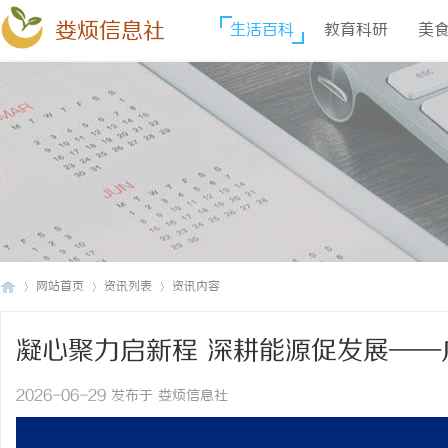
娄烦信息社
生活百科
教育科研
美
网站首页
资讯列表
资讯内容
凝心聚力启新程 深耕能源促发展—
娄
›
›
›
事会圆满召开
2026-06-29 发布于 娄烦信息社