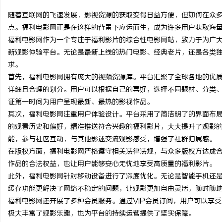
随着互联网的飞速发展，影视资源的获取变得日益方便，但如何在众
点。福利电影网正是在这样的背景下应运而生，成为许多用户获取海
福利电影网作为一个专注于福利影片的综合性电影网站，致力于为广
新观影体验平台。无论是最新上线的热门电影、经典老片，还是各类
烦
求。
首先，福利电影网拥有庞大的视频资源库。平台汇聚了全球各地的优
详细且合理的划分。用户可以根据自己的喜好，选择不同题材、分类
证第一时间为用户呈现最新、最热的影视作品。
其次，福利电影网注重用户体验设计。平台采用了简洁明了的界面布
的观看历史和偏好，精准推送符合兴趣的福利影片，大大提升了观影
能，参与社区互动，与其他影迷交流观影感受，增强了社群归属感。
在版权方面，福利电影网严格遵守相关法律法规，与众多版权方达成
信
作品的合法权益，也让用户能够安心无忧地享受高质量的福利影片。
此外，福利电影网针对移动设备进行了深度优化。无论是智能手机还
缓存功能更解决了网络不稳定的问题，让观影更加自由灵活，随时随
福利电影网还开展了多种会员服务。通过VIP会员订阅，用户可以享
极大丰富了观影乐趣，也为平台的持续运营提供了坚实保障。