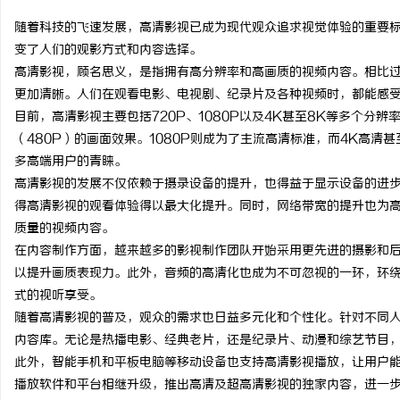
随着科技的飞速发展，高清影视已成为现代观众追求视觉体验的重要
变了人们的观影方式和内容选择。
高清影视，顾名思义，是指拥有高分辨率和高画质的视频内容。相比
更加清晰。人们在观看电影、电视剧、纪录片及各种视频时，都能感
烦
目前，高清影视主要包括720P、1080P以及4K甚至8K等多个分
（480P）的画面效果。1080P则成为了主流高清标准，而4K高
多高端用户的青睐。
高清影视的发展不仅依赖于摄录设备的提升，也得益于显示设备的进步
得高清影视的观看体验得以最大化提升。同时，网络带宽的提升也为
质量的视频内容。
在内容制作方面，越来越多的影视制作团队开始采用更先进的摄影和后
以提升画质表现力。此外，音频的高清化也成为不可忽视的一环，环
信
式的视听享受。
随着高清影视的普及，观众的需求也日益多元化和个性化。针对不同
内容库。无论是热播电影、经典老片，还是纪录片、动漫和综艺节目
此外，智能手机和平板电脑等移动设备也支持高清影视播放，让用户
播放软件和平台相继升级，推出高清及超高清影视的独家内容，进一