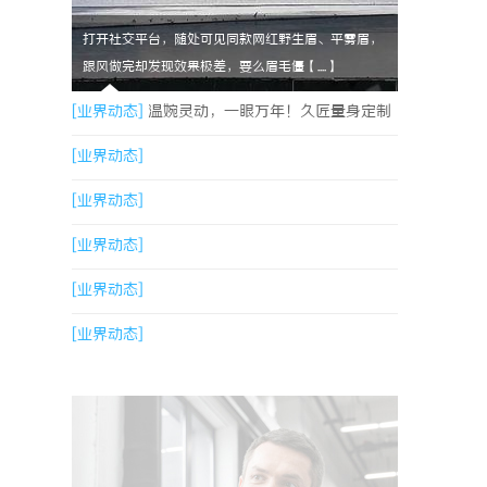
打开社交平台，随处可见同款网红野生眉、平雾眉，
跟风做完却发现效果极差，要么眉毛僵【....】
[业界动态]
温婉灵动，一眼万年！久匠量身定制
的眉眼唇，才是你整张脸的点睛之笔！淡颜系女
[业界动态]
生的气质加分项
[业界动态]
[业界动态]
[业界动态]
[业界动态]