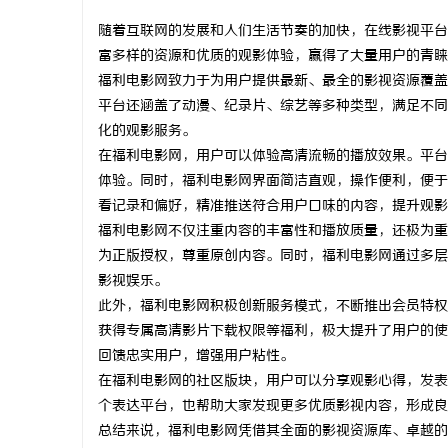
随着互联网的发展和人们生活节奏的加快，在线影视平台
富多样的资源和优质的观影体验，赢得了大量用户的青睐
福利电影网致力于为用户提供最新、最全的影视资源覆盖
平台还涵盖了动漫、纪录片、综艺等多种类型，满足不同
烦
化的观影服务。
在福利电影网，用户可以体验高清流畅的播放效果。平台
体验。同时，福利电影网界面简洁直观，操作便利，便于
看记录和偏好，精准推送符合用户口味的内容，提升观影
福利电影网不仅注重内容的丰富性和播放质量，还极为重
为正版授权，尊重原创内容。同时，福利电影网通过多层
影视娱乐。
此外，福利电影网积极创新服务模式，不断推出会员特权
信
获得专属高清影片下载权限等福利，极大提升了用户的使
回馈忠实用户，增强用户粘性。
在福利电影网的社区版块，用户可以分享观影心得，发表
个表达平台，也帮助大家发现更多优质影视内容，形成良
总结来说，福利电影网凭借其全面的影视资源库、卓越的