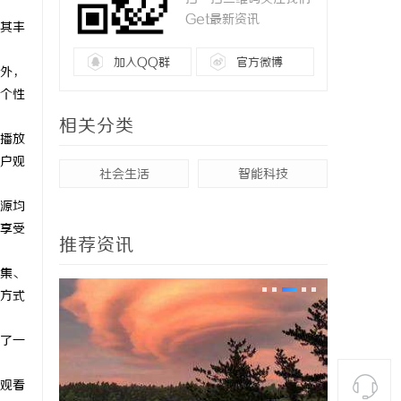
Get最新资讯
其丰
加入QQ群
官方微博
外，
个性
相关分类
播放
户观
社会生活
智能科技
源均
享受
推荐资讯
集、
方式
了一
观看