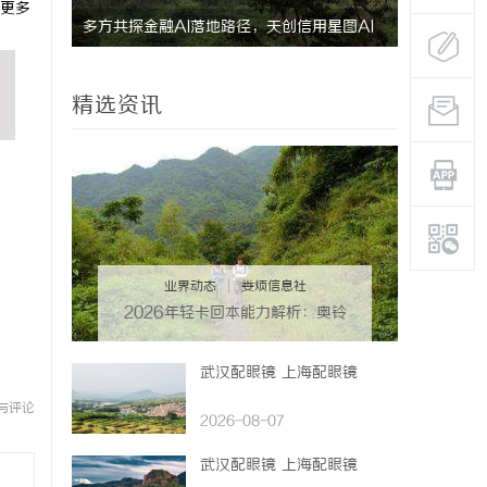
更多
多方共探金融AI落地路径，天创信用星图AI
北京考研机
助力产业金融智能升级
精选资讯
业界动态
|
娄烦信息社
2026年轻卡回本能力解析：奥铃
青春版回本关键因素与高潜力车型
介绍
武汉配眼镜 上海配眼镜
与评论
2026-08-07
武汉配眼镜 上海配眼镜