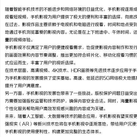
随着智能手机技术的不断进步和网络环境的日益优化，手机影视逐渐
观看短视频，手机影视为用户提供了极大的便利和丰富的选择，彻底
在过去，影视作品主要依赖于电视机和电脑进行观看，时间和地点受
地通过手机浏览喜爱的影视内容。无论是在上下班途中、午休时间，
烦
量的视频体验。
手机影视不仅满足了用户的便捷观看需求，也促使影视内容制作和发
的画面效果和内容节奏调整，推出更加符合碎片化、移动化观看习惯
式应运而生，丰富了用户的视听选择。
在技术层面，高清视频、4K技术、HDR画质等先进技术逐步应用于
为手机影视的发展提供了坚实基础。高速、低延迟的5G网络极大地提
提升了用户满意度。
另一方面，手机影视的发展也带来了一些挑战。版权保护问题日益突
信
方需要加强版权监管和技术防护，确保内容安全合法。同时，海量影
个性化服务帮助用户高效发现感兴趣的内容成为关键。
未来，随着人工智能、大数据等技术的融合应用，手机影视有望实现更
强现实（AR）等新兴技术也将在手机影视中逐渐落地，带给用户沉浸
手机影视的使用便利性，构建更加完整的生态体系。