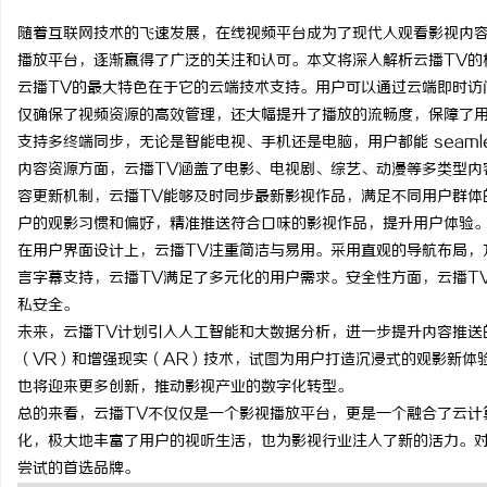
随着互联网技术的飞速发展，在线视频平台成为了现代人观看影视内容
播放平台，逐渐赢得了广泛的关注和认可。本文将深入解析云播TV的
云播TV的最大特色在于它的云端技术支持。用户可以通过云端即时访
仅确保了视频资源的高效管理，还大幅提升了播放的流畅度，保障了用
烦
支持多终端同步，无论是智能电视、手机还是电脑，用户都能 seamle
内容资源方面，云播TV涵盖了电影、电视剧、综艺、动漫等多类型内
容更新机制，云播TV能够及时同步最新影视作品，满足不同用户群体
户的观影习惯和偏好，精准推送符合口味的影视作品，提升用户体验
在用户界面设计上，云播TV注重简洁与易用。采用直观的导航布局，
言字幕支持，云播TV满足了多元化的用户需求。安全性方面，云播T
私安全。
未来，云播TV计划引入人工智能和大数据分析，进一步提升内容推送
信
（VR）和增强现实（AR）技术，试图为用户打造沉浸式的观影新体
也将迎来更多创新，推动影视产业的数字化转型。
总的来看，云播TV不仅仅是一个影视播放平台，更是一个融合了云计
化，极大地丰富了用户的视听生活，也为影视行业注入了新的活力。对
尝试的首选品牌。