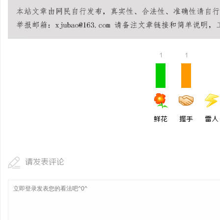
贝净 AC 国际医疗实验
全解析
息
1
1
鲜花
握手
雷人
社
请发表评论