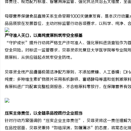
体责任、规范配方标准、智慧溯源监管、强化执法共治五大维度，全
母婴营养保健食品直接关系生命早期1000天健康发育，是本次行动
品品质放在发展首位，主动对标监管行动各项要求，以科学、纯净、
严守准入关口，以高纯度原料筑牢安全根基
烦
“守护成长”提升行动将严格生产许可准入、强化原料进货查验作为
安全风险。对标这一监管要求，贝菲灵依托复旦大学医学院等专业院
质原料，从供应链起点筑牢安全防线。
贝菲灵全线产品遵循极简洁净配方原则，不添加蔗糖、人工香精；DH
纯度；多种维生素矿物质片采用有机酸铁、富硒酵母等温和低刺激原料
有原料进厂均配套完整检测报告，不合格原料零放行，在保障营养有
信
压实主体责任，以全链条品控践行企业担当
针对行动方案强调的“压实企业主体责任”，贝菲灵将这一责任理解
在品控层面，贝菲灵秉持“如临深渊，如履薄冰”的态度，将常态化