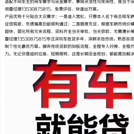
适配不同车主的用车需求与资金需求，兼顾灵活性与实用性，是当下
询雷经理13530875815，免费评估、快速出方案。
产品优势十分贴合大众需求：一是准入宽松，只要本人名下有合规车
征信瑕疵、负债偏高也能顺利通过；二是额度充足，根据车辆市场价
超快，简化所有冗余流程，资料齐全当天审批、当天放款，无需漫长
烦
雷经理13530875815专注深圳车抵贷多年，深耕本地市场，熟
制个性化最优方案。摒弃传统贷款的刻板流程，全程专人对接、全程
力。无论你是临时应急、短期周转，还是长期资金规划，都能高效解
信