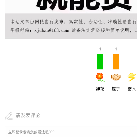
武汉配眼镜 上海配眼镜
息
1
1
社
鲜花
握手
雷人
请发表评论