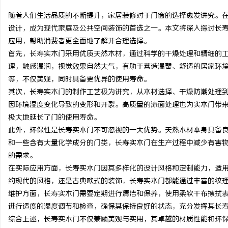
随着人们生活品质的不断提升，家居装修对于门窗的选择愈发讲究。
设计，成为现代家庭及公共空间装饰的首选之一。本文将深入探讨长
应用，帮助消费者更全面地了解并合理选择。
首先，长寿实木门采用优质天然木材，通过科学的干燥处理和精细的
烦
理，触感温润，视觉效果自然大气，有助于营造温馨、舒适的居家环
等，不仅美观，同时具备更优异的使用寿命。
其次，长寿实木门的制作工艺极为讲究，从木材选择、干燥防潮处理
因环境湿度变化导致的变形和开裂。高质量的漆面处理也为实木门带
极大地延长了门的使用寿命。
此外，环保性是长寿实木门不可忽视的一大优势。天然木材本身具备
和一些含有大量化学成分的门类，长寿实木门在生产过程中减少有害
的需求。
信
在实际应用方面，长寿实木门因其多样化的设计风格和定制能力，适
约现代的风格，还是古典欧式的装饰，长寿实木门都能通过丰富的纹
维护方面，长寿实木门需要定期进行清洁和保养，使用柔软干布擦拭
进行适度的湿度调节和检查，确保其保持良好的状态，充分发挥其长
综合上述，长寿实木门不仅兼顾美观与实用，其卓越的材质性能和环