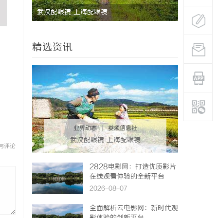
期缓过
武汉配眼镜 上海配眼镜
770PF
找回津液
的新选择
精选资讯
业界动态
|
娄烦信息社
武汉配眼镜 上海配眼镜
与评论
2828电影网：打造优质影片
在线观看体验的全新平台
2026-08-07
全面解析云电影网：新时代观