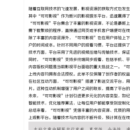
随着互联网技术的飞速发展，影视资源的获取方式也发生
其中“可可影视”作为新兴的影视娱乐平台，迅速赢得了
“可可影视”平台集合了丰富的影视资源，不论是最新上
需下载繁琐的程序，直接通过网页或手机客户端便可在线
烦
除了丰富的内容资源外，“可可影视”也在用户体验上下
户的时间成本。针对不同用户的观看习惯，平台还提供了
技术方面，平台采用了先进的视频压缩与传输技术，保证
同时，“可可影视”支持多终端同步观看，包括手机、平
内容版权问题是当前影视平台面临的重大挑战之一。“可
上线内容均拥有合法授权。此举不仅保障了创作者的权益
在社区互动方面，“可可影视”搭建了影迷交流平台，用
片。这种互动机制增强了用户之间的联系，提高了平台的
信
未来，“可可影视”计划引进更多元化的内容类型，如纪
智能技术，优化推荐算法，让每位用户都能享受到定制化
总结来看，“可可影视”凭借丰富的内容资源、优质的用
上观影平台。随着技术与内容的不断升级，预计其在在线