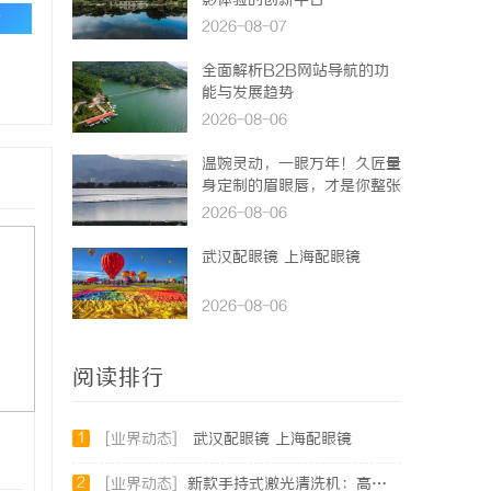
影体验的创新平台
论
2026-08-07
全面解析B2B网站导航的功
能与发展趋势
2026-08-06
温婉灵动，一眼万年！久匠量
身定制的眉眼唇，才是你整张
脸的点睛之笔！淡颜系女生的
2026-08-06
气质加分项
武汉配眼镜 上海配眼镜
2026-08-06
阅读排行
1
[业界动态]
武汉配眼镜 上海配眼镜
2
[业界动态]
新款手持式激光清洗机：高效清洁的新时代