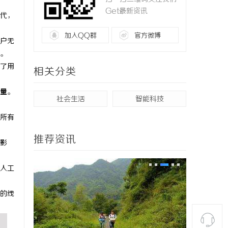
Get最新资讯
代，
加入QQ群
官方微博
户无
。
了用
相关分类
量。
社会生活
智能科技
所有
推荐资讯
影
人工
的线