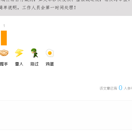
 上海配眼镜
干燥症患者口干眼燥熬多年，一个周
来？老中医：一张辨证方对症，身体
1
握手
雷人
路过
鸡蛋
0
该文章已有
人参