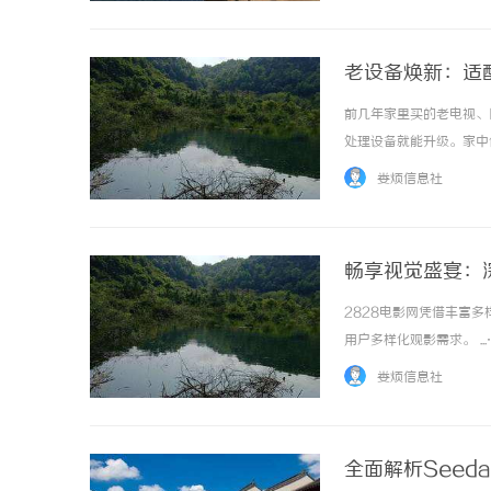
老设备焕新：适
前几年家里买的老电视、
处理设备就能升级。家中
源，画面清晰度提升比较
娄烦信息社
wangdaiju.com，查
畅享视觉盛宴：
2828电影网凭借丰富
用户多样化观影需求。 ..
娄烦信息社
全面解析Seed