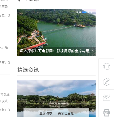
seB站
权重是
同构成，
回复：0
识，是
库与用户
武汉配眼镜 上海配眼镜
2828电
全新平台
回复：0
精选资讯
百年乳企
沉浸式
”为主
回复：0
业界动态
|
娄烦信息社