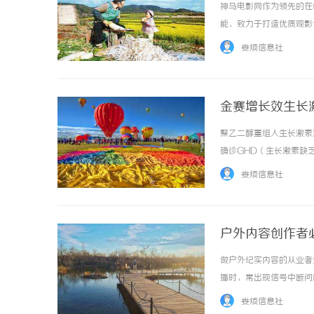
神马电影网作为领先的在
能，致力于打造优质观影体验
娄烦信息社
金赛增长效生长
位评测
聚乙二醇重组人生长激素
确诊GHD（生长激素缺乏
赛增®（通用名称：聚乙
娄烦信息社
传统的"每天一针"变... ...
户外内容创作者
做户外纪实内容的从业者
播时，常出现信号中断问
设备搭配方案，第一选用
娄烦信息社
置。这款中转装置整体尺寸和