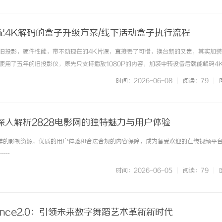
配4K解码的盒子升级方案/线下活动盒子执行流程
旧投影，硬件性能，带不动现在的4K片源，直接丢了可惜，换台新的又贵，其实加
使用了五年的旧投影仪，原先只支持播放1080P的内容，加装中转设备后就能解码4
大，运行反应速度也比之前快了一些如果家中有不愿更换的老旧影音设备，可直接访
时间：2026-06-08
|
阅读：79
|
看直播盒子推出的老设备升... ...……
深入解析2828电影网的独特魅力与用户体验
多样的影视资源、优质的用户体验和合法合规的内容保障，成为备受欢迎的在线视频平
.……
时间：2026-06-05
|
阅读：79
|
ance2.0：引领未来数字舞蹈艺术革新新时代