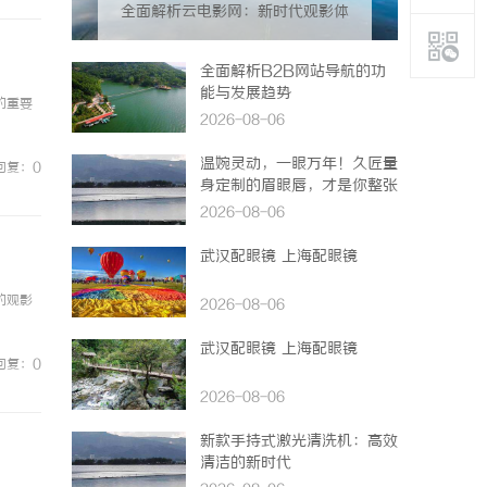
全面解析云电影网：新时代观影体
验的创新平台
全面解析B2B网站导航的功
能与发展趋势
的重要
2026-08-06
温婉灵动，一眼万年！久匠量
回复：0
身定制的眉眼唇，才是你整张
脸的点睛之笔！淡颜系女生的
2026-08-06
气质加分项
武汉配眼镜 上海配眼镜
的观影
2026-08-06
武汉配眼镜 上海配眼镜
回复：0
2026-08-06
新款手持式激光清洗机：高效
清洁的新时代