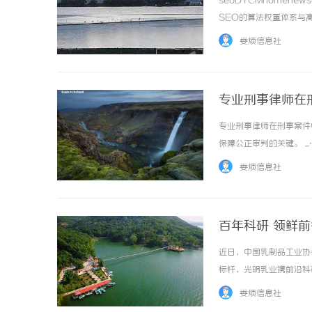
seoDTCMhomenew
SEO的算法权重体系与高
入门门槛，内容完播率约
娄烦信息社
算法按... ...……
专业刑事律师在
专业刑事律师在刑事案件
武汉配眼镜 上海配眼镜
770PF-
保障公正审判的关键。 ..
的新选择
娄烦信息社
百年科研 领鲜前
近日，中国乳制品工业协
标杆，光明乳业携前沿科
科技展区，以科研创新与
娄烦信息社
题，汇聚了300多家中外乳