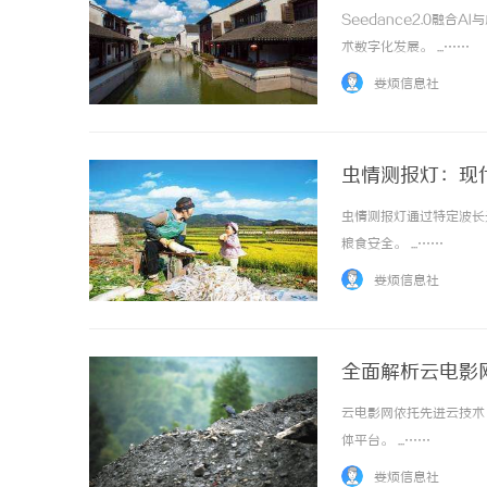
Seedance2.0融
术数字化发展。 ...……
娄烦信息社
虫情测报灯：现
虫情测报灯通过特定波长
粮食安全。 ...……
娄烦信息社
全面解析云电影
云电影网依托先进云技术
体平台。 ...……
娄烦信息社