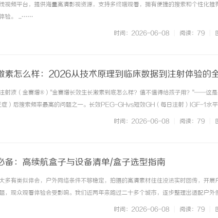
线视频平台，提供海量高清影视资源，支持多终端观看，拥有便捷的搜索和个性化推
。 ...……
时间：2026-06-08
|
阅读：79
|
激素怎么样：2026从技术原理到临床数据到注射体验的
注射液（金赛增®）"金赛增长效生长激素到底怎么样？值不值得给孩子用？"——这
症）后搜索频率最高的问题之一。长效PEG-GHvs短效GH（每日注射）IGF-1水
二醇重组人生长激素注射液）是长春金赛药业研发的全球首支PEG化长效生长激素水
时间：2026-06-08
|
阅读：79
|
……
必备：高续航盒子与设备清单/盒子选型指南
大多有类似体会，户外网络条件不够稳定，拍摄的高清素材往往没法实时回传，开展
题，观众观看体验会受影响。我们近两年来跑过二十多个城市，逐步整理出适配户外
续航能力强的拍摄设备，第二配备多卡聚合的网络传输设备，第三携带轻便的信号中
时间：2026-06-08
|
阅读：79
|
巴掌相近，能直接塞进随身包外出... ...……