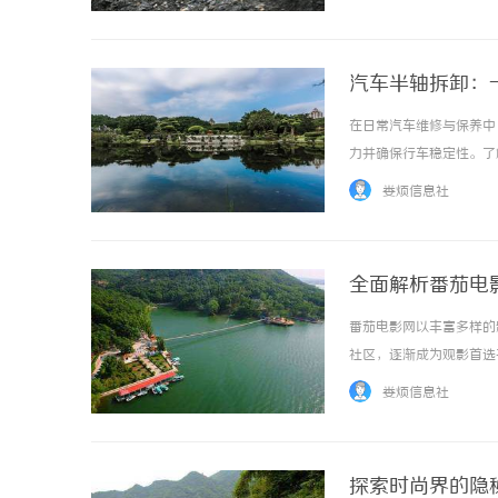
汽车半轴拆卸：
在日常汽车维修与保养中
力并确保行车稳定性。了
面了解。本文将详细讲解
娄烦信息社
骤之前，让我们先了解汽车半
全面解析番茄电
番茄电影网以丰富多样的
社区，逐渐成为观影首选平台
娄烦信息社
探索时尚界的隐秘