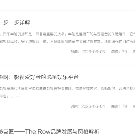
一步一步详解
，汽车半轴的拆卸是一项非常重要的技术。半轴是连接车轮与变速器的关键组件，它
解如何高效、安全地拆卸半轴，不仅能够帮助车主节省维修成本，还能增强他们对汽
汽车半轴拆卸的步骤、注意事项以及常见问题。一、了解汽车半轴的基本结构在进入
时间：2026-06-05
|
阅读：79
|
轴的基本结构及其作用。汽车半... ...……
影网：影视爱好者的必备娱乐平台
影视资源和优质用户体验赢得影视爱好者青睐，提供多样内容、流畅播放、合法合规
。 ...……
时间：2026-06-04
|
阅读：79
|
巨匠——The Row品牌发展与风格解析