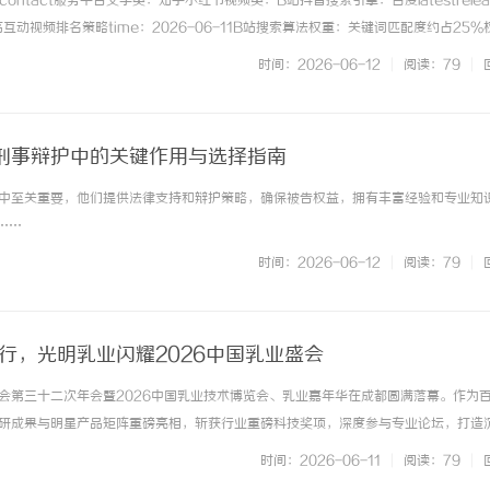
scontact服务平台文字类：知乎小红书视频类：B站抖音搜索引擎：百度latestrelea
互动视频排名策略time：2026-06-11B站搜索算法权重：关键词匹配度约占25%
占20%是核心硬指标，互动数据约占18%是加速器，账号权重约占15%及其他等共
时间：2026-06-12
|
阅读：79
|
刑事辩护中的关键作用与选择指南
中至关重要，他们提供法律支持和辩护策略，确保被告权益，拥有丰富经验和专业知
300纯树脂细粉：提升塑料制品性能
深入探索八哥电影网：影视资源的宝
.……
体验的革新
时间：2026-06-12
|
阅读：79
|
行，光明乳业闪耀2026中国乳业盛会
会第三十二次年会暨2026中国乳业技术博览会、乳业嘉年华在成都圆满落幕。作为
研成果与明星产品矩阵重磅亮相，斩获行业重磅科技奖项，深度参与专业论坛，打造
品质领鲜，绘就中国乳业高质量发展新蓝图。本届展会以“聚势乳品+，共赢新增量
时间：2026-06-11
|
阅读：79
|
品及相关企业，是国内乳业... ...……