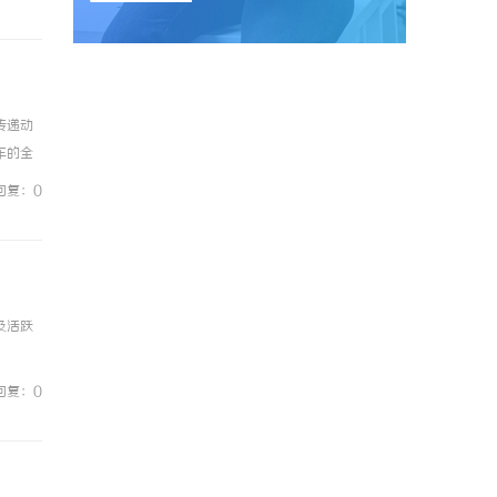
传递动
车的全
拆卸步
回复：0
及活跃
回复：0