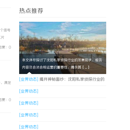
热点推荐
装个信号
K片
问
回复：0
本文详尽探讨了沈阳私家侦探行业的发展现状、服务
内容及合法合规运营的重要性，揭示其【....】
[业界动态]
揭开神秘面纱：沈阳私家侦探行业的
台，满足
现状与发展
[业界动态]
回复：0
[业界动态]
[业界动态]
[业界动态]