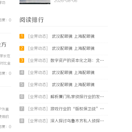
2026-08-06
荐功
阅读排行
回复：0
1
[业界动态]
武汉配眼镜 上海配眼镜
全方
2
[业界动态]
武汉配眼镜 上海配眼镜
是家长在
3
[业界动态]
数字资产的资本化之路：北京版权律师如何让“IP”变“现金流”
平对比金
剂，将
4
[业界动态]
武汉配眼镜 上海配眼镜
回复：0
5
[业界动态]
武汉配眼镜 上海配眼镜
6
[业界动态]
解析厦门私家侦探行业的发展与服务优势全面指南
7
[业界动态]
游戏行业的“版权保卫战”：为何游戏公司离不开版权律师
户外直
使用的
8
[业界动态]
深入探讨乌鲁木齐私人侦探行业的现状与发展趋势
转装
回复：0