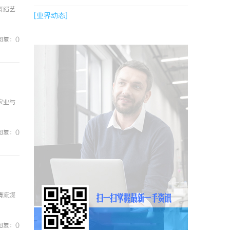
舞蹈艺
[业界动态]
回复：0
农业与
回复：0
清流媒
回复：0