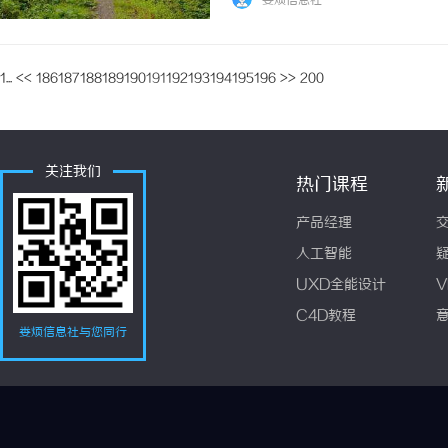
娄烦信息社
助手，帮助人们处理日常事务，提供各种信息和
1...
<<
186
187
188
189
190
191
192
193
194
195
196
>>
200
关注我们
热门课程
产品经理
人工智能
UXD全能设计
V
C4D教程
娄烦信息社与您同行