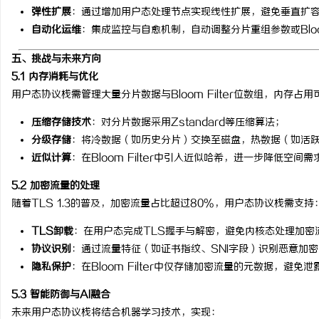
弹性扩展
：通过增加用户态处理节点实现线性扩展，避免垂直扩
自动化运维
：集成监控与自愈机制，自动调整分片重组参数或Bloom 
五、挑战与未来方向
5.1 内存消耗与优化
用户态协议栈需管理大量分片数据与Bloom Filter位数组，内存
压缩存储技术
：对分片数据采用Zstandard等压缩算法；
分级存储
：将冷数据（如历史分片）交换至磁盘，热数据（如活
近似计算
：在Bloom Filter中引入近似哈希，进一步降低空间需
5.2 加密流量的处理
随着TLS 1.3的普及，加密流量占比超过80%，用户态协议栈需支持
TLS卸载
：在用户态完成TLS握手与解密，避免内核态处理加密
协议识别
：通过流量特征（如证书指纹、SNI字段）识别恶意加
隐私保护
：在Bloom Filter中仅存储加密流量的元数据，避免
5.3 智能防御与AI融合
未来用户态协议栈将结合机器学习技术，实现：