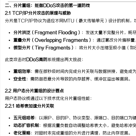
二、分片重组：抵御DDoS攻击的第一道防线
开店最怕“搜不到”为什么隔壁店铺没花钱，
揭秘！专业充电桩项目软
2.1 TCP/IP分片攻击的原理与威胁
ai却天天给他免费派单？
哪些行业秘诀？
分片是TCP/IP协议为适应不同MTU（最大传输单元）设计的机制
息
分片洪泛（Fragment Flooding）
：发送大量不完整分片，耗
重叠分片（Overlapping Fragments）
：通过篡改分片偏移量
微型分片（Tiny Fragments）
：将分片大小压缩至极小值（如
此类攻击对
DDoS高防
系统提出两大挑战：
重组效率
：需在微秒级时间内完成分片关联与数据拼接，避免成
安全性
：需防御恶意分片导致的内存越界、缓冲区溢出等漏洞。
社
2.2 用户态分片重组的设计要点
用户态协议栈通过以下技术优化分片重组性能：
2.2.1 哈希表加速分片关联
五元组哈希
：以源IP、目的IP、协议类型、源端口、目的端口为
动态扩容机制
：根据流量负载自动调整哈希表大小，避免哈希冲
老化策略
：对超时未完成重组的分片进行清理，防止内存泄漏。