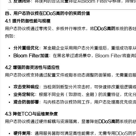
反馈闭环
：将误判的合法流量特征从Bloom Filter中移除，持
四、用户态协议栈在DDoS高防中的实践价值
4.1 提升防御性能与规模
用户态协议栈通过零拷贝、多核并行等技术，将
DDoS高防
系统的吞吐
例如：
分片重组优化
：某金融企业采用用户态分片重组后，重组成功率从9
Bloom Filter加速
：在黑名单过滤场景中，Bloom Filter
4.2 增强防御灵活性与适应性
用户态协议栈支持通过配置文件或脚本动态调整防御策略，无需重启
攻击变种响应
：当检测到新型分片攻击时，可快速修改重组逻辑或Blo
业务定制化
：根据不同业务（如游戏、金融）的流量特征，优化分片重
混合防御部署
：与内核态协议栈协同工作，用户态处理高优先级
4.3 降低TCO与运维复杂度
用户态协议栈通过硬件解耦与资源隔离，显著降低
DDoS高防
系统的
硬件复用
：通用服务器即可满足高性能需求，无需专用DDoS防