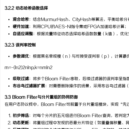
3.2.2 动态哈希函数选择
混合哈希
：结合MurmurHash、CityHash等算法，平衡哈
硬件加速
：利用CPU的AES-NI指令集或FPGA加速哈希计算；
自适应调整
：根据流量特征动态选择哈希函数数量（k值），优化
3.2.3 误判率控制
参数调优
：根据黑名单规模（n）与可接受误判率（p），计算最
m
=
−
(
ln
2
)
2
n
ln
p
,
k
=
n
m
ln
2
级联过滤
：将多个Bloom Filter串联，后续过滤器的误判率呈
布谷鸟过滤器扩展
：对需要删除操作的场景，采用布谷鸟过滤器（Cucko
3.3 Bloom Filter与分片重组的协同防御
在用户态协议栈中，Bloom Filter可前置于分片重组模块，实现“
初步筛选
：对每个分片的五元组进行Bloom Filter查询，若判
动态更新
：将重组过程中发现的恶意分片特征（如重叠偏移量、异常载荷