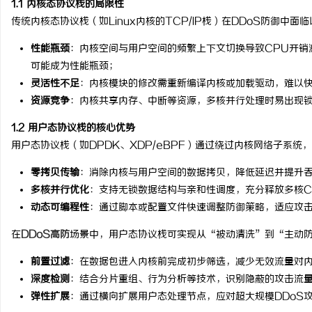
1.1 内核态协议栈的局限性
传统内核态协议栈（如Linux内核的TCP/IP栈）在DDoS防御中面
性能瓶颈
：内核空间与用户空间的频繁上下文切换导致CPU开销
可能成为性能瓶颈；
灵活性不足
：内核模块的修改需重新编译内核或加载驱动，难以
烦
资源竞争
：内核共享内存、中断等资源，多核并行处理时易出现
1.2 用户态协议栈的核心优势
用户态协议栈（如DPDK、XDP/eBPF）通过绕过内核网络子系
零拷贝传输
：消除内核与用户空间的数据拷贝，降低延迟并提升
多核并行优化
：支持无锁数据结构与亲和性调度，充分释放多核C
动态可编程性
：通过脚本或配置文件快速调整防御策略，适应攻
信
在
DDoS高防
场景中，用户态协议栈可实现从“被动清洗”到“主动
前置过滤
：在数据包进入内核前完成初步筛选，减少无效流量对
深度检测
：结合分片重组、行为分析等技术，识别隐蔽的攻击流
弹性扩展
：通过横向扩展用户态处理节点，应对超大规模DDoS