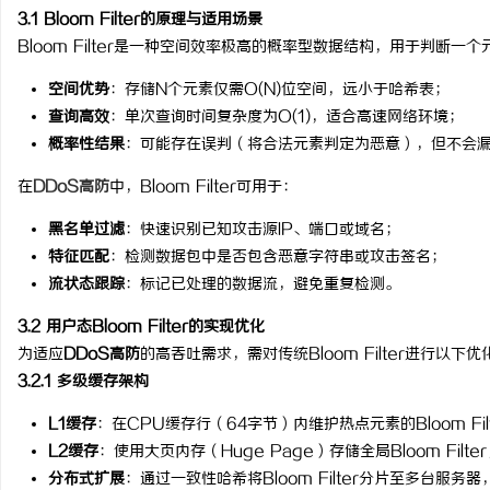
3.1 Bloom Filter的原理与适用场景
Bloom Filter是一种空间效率极高的概率型数据结构，用于判断
空间优势
：存储N个元素仅需O(N)位空间，远小于哈希表；
查询高效
：单次查询时间复杂度为O(1)，适合高速网络环境；
概率性结果
：可能存在误判（将合法元素判定为恶意），但不会
在
DDoS高防
中，Bloom Filter可用于：
黑名单过滤
：快速识别已知攻击源IP、端口或域名；
特征匹配
：检测数据包中是否包含恶意字符串或攻击签名；
流状态跟踪
：标记已处理的数据流，避免重复检测。
3.2 用户态Bloom Filter的实现优化
为适应
DDoS高防
的高吞吐需求，需对传统Bloom Filter进行以下优
3.2.1 多级缓存架构
L1缓存
：在CPU缓存行（64字节）内维护热点元素的Bloom Fi
L2缓存
：使用大页内存（Huge Page）存储全局Bloom Filt
分布式扩展
：通过一致性哈希将Bloom Filter分片至多台服务