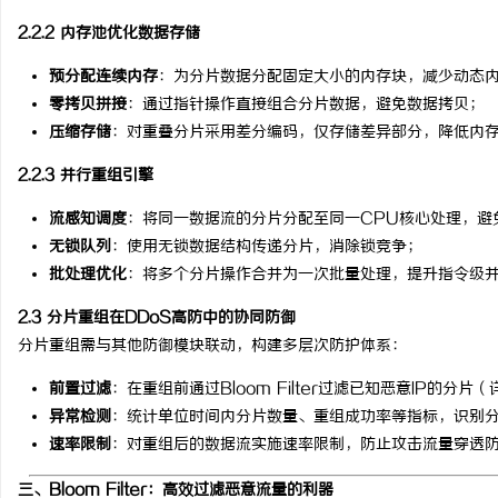
2.2.2 内存池优化数据存储
预分配连续内存
：为分片数据分配固定大小的内存块，减少动态
零拷贝拼接
：通过指针操作直接组合分片数据，避免数据拷贝；
压缩存储
：对重叠分片采用差分编码，仅存储差异部分，降低内
2.2.3 并行重组引擎
流感知调度
：将同一数据流的分片分配至同一CPU核心处理，避
无锁队列
：使用无锁数据结构传递分片，消除锁竞争；
批处理优化
：将多个分片操作合并为一次批量处理，提升指令级
2.3 分片重组在DDoS高防中的协同防御
分片重组需与其他防御模块联动，构建多层次防护体系：
前置过滤
：在重组前通过Bloom Filter过滤已知恶意IP的分片
异常检测
：统计单位时间内分片数量、重组成功率等指标，识别
速率限制
：对重组后的数据流实施速率限制，防止攻击流量穿透
三、Bloom Filter：高效过滤恶意流量的利器